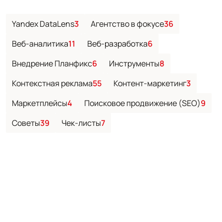
Yandex DataLens
3
Агентство в фокусе
36
Веб-аналитика
11
Веб-разработка
6
Внедрение Планфикс
6
Инструменты
8
Контекстная реклама
55
Контент-маркетинг
3
Маркетплейсы
4
Поисковое продвижение (SEO)
9
Советы
39
Чек-листы
7