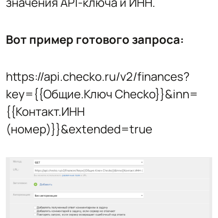
значения API-ключа и ИНН.
Вот пример готового запроса:
https://api.checko.ru/v2/finances?
key={{Общие.Ключ Checko}}&inn=
{{Контакт.ИНН
(номер)}}&extended=true