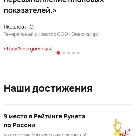
показателей.»
Яковлев Л.О.
Генеральный директор ООО «Энергомир»
А
https://energomir.su/
р
м
Р
Наши достижения
П
9 место в Рейтинге Рунета
по России
в категории Контекстная реклама, 2