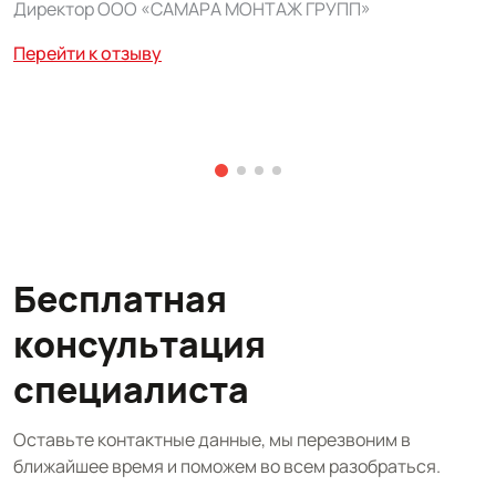
Директор ООО «САМАРА МОНТАЖ ГРУПП»
А
р
Перейти к отзыву
м
Р
П
Бесплатная
консультация
специалиста
Оставьте контактные данные, мы перезвоним в
ближайшее время и поможем во всем разобраться.