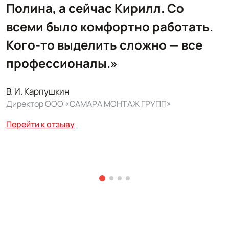
Полина, а сейчас Кирилл. Со
всеми было комфортно работать.
Кого-то выделить сложно — все
профессионалы.»
В. И. Карпушкин
Директор ООО «САМАРА МОНТАЖ ГРУПП»
А
р
Перейти к отзыву
м
Р
П