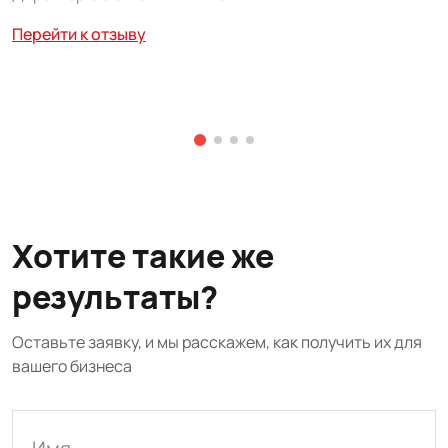
А
р
Перейти к отзыву
м
Р
П
Хотите такие же
результаты?
Оставьте заявку, и мы расскажем, как получить их для
вашего бизнеса