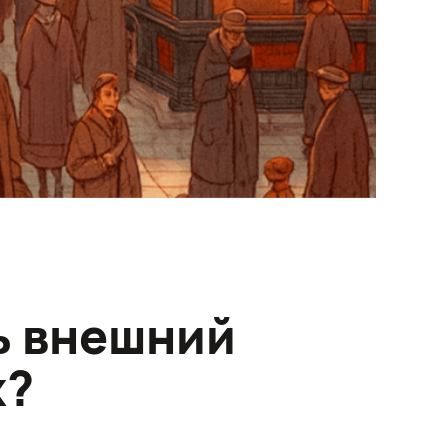
ь внешний
х?