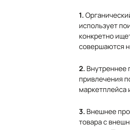
1.
Органический
использует пои
конкретно ищет
совершаются на
2.
Внутреннее 
привлечения п
маркетплейса и
3.
Внешнее прод
товара с внешн