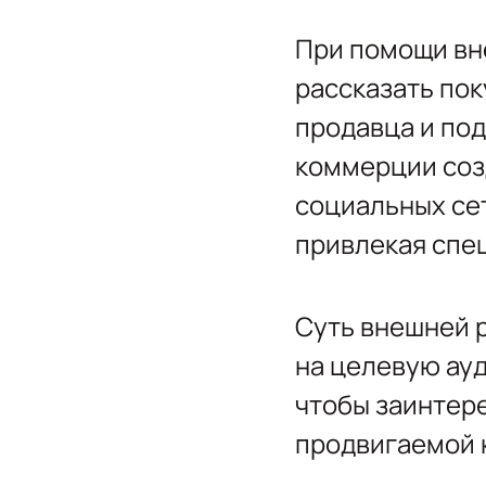
При помощи вн
рассказать пок
продавца и по
коммерции созд
социальных сет
привлекая спе
Суть внешней р
на целевую ауд
чтобы заинтер
продвигаемой 