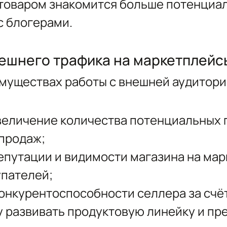
с товаром знакомится больше потенциа
с блогерами.
ешнего трафика на маркетплейс
имуществах работы с внешней аудитори
величение количества потенциальных п
 продаж;
путации и видимости магазина на мар
упателей;
нкурентоспособности селлера за счёт 
 развивать продуктовую линейку и пр