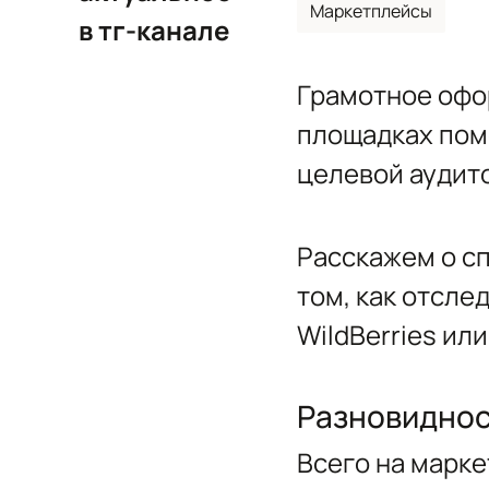
Маркетплейсы
в тг-канале
Грамотное офо
площадках пом
целевой аудит
Расскажем о сп
том, как отсле
WildBerries ил
Разновиднос
Всего на марке