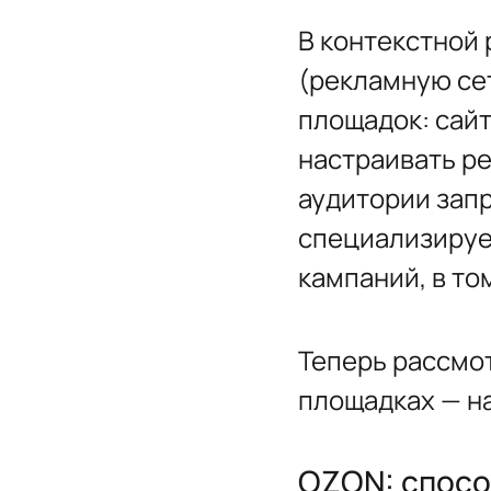
В контекстной
(рекламную сет
площадок: сай
настраивать р
аудитории зап
специализируе
кампаний, в то
Теперь рассмот
площадках — н
ОZON: спосо