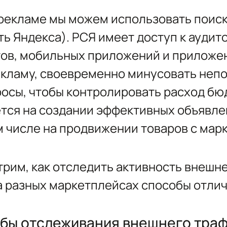
 рекламе мы можем использовать поис
ь Яндекса). РСЯ имеет доступ к аудит
тов, мобильных приложений и приложен
екламу, своевременно минусовать неп
росы, чтобы контролировать расход бю
тся на создании эффективных объявле
м числе на продвижении товаров с мар
рим, как отследить активность внешне
а разных маркетплейсах способы отли
бы отслеживания внешнего тра