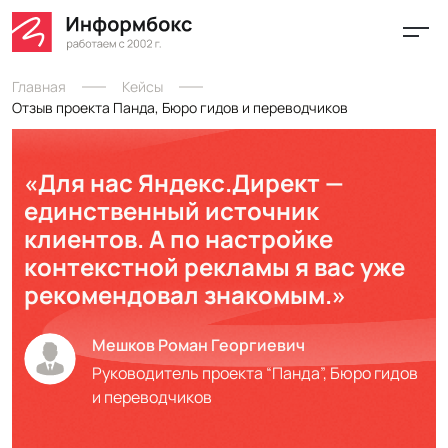
Главная
Кейсы
Отзыв проекта Панда, Бюро гидов и переводчиков
«Для нас Яндекс.Директ —
единственный источник
клиентов. А по настройке
контекстной рекламы я вас уже
рекомендовал знакомым.»
Мешков Роман Георгиевич
Руководитель проекта “Панда”, Бюро гидов
и переводчиков