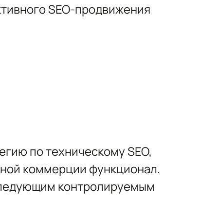
ективного SEO-продвижения
егию по техническому SEO,
нной коммерции функционал.
оследующим контролируемым