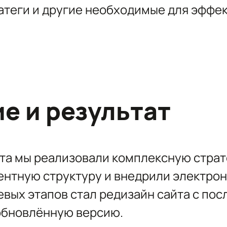
атеги и другие необходимые для эфф
е и результат
кта мы реализовали комплексную страт
ентную структуру и внедрили электро
евых этапов стал редизайн сайта с п
обновлённую версию.