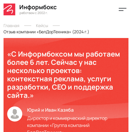
Главная
Кейсы
Отзыв компании «БелДорТехника» (2024 г.)
«С Информбоксом мы работаем
более 6 лет. Сейчас у нас
несколько проектов:
контекстная реклама, услуги
разработки, СЕО и поддержка
сайта.»
Юрий и Иван Казяба
Директор и коммерческий директор
компании «Группа компаний